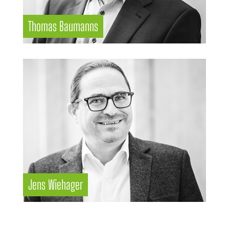
Thomas Baumanns
Jens Wiehager