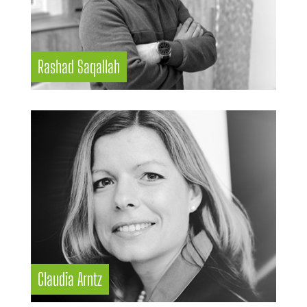
Rashad Saqallah
Claudia Arntz